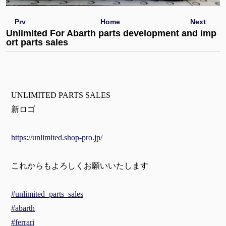
Prv
Home
Next
Unlimited For Abarth parts development and imp
ort parts sales
UNLIMITED PARTS SALES
新ロゴ
https://unlimited.shop-pro.jp/
これからもよろしくお願いいたします
#unlimited_parts_sales
#abarth
#ferrari