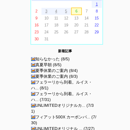
1
2
3
4
5
6
7
8
9
10
11
12
13
14
15
16
17
18
19
20
21
22
23
24
25
26
27
28
29
30
31
新着記事
知らなかった (8/5)
真夏早朝 (8/5)
夏季休業のご案内 (8/4)
夏季休業のご案内 (8/3)
フェラーリから到着。ルイス・
ハ... (8/1)
フェラーリから到着。ルイス・
ハ... (7/31)
UNLIMITEDオリジナルカ... (7/3
1)
フィアット500X カーボンパ... (7/
30)
UNLIMITEDオリジナル ... (7/27)