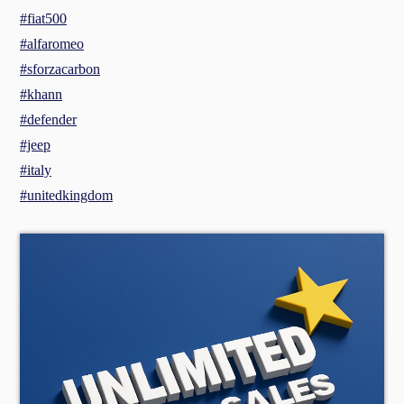
#fiat500
#alfaromeo
#sforzacarbon
#khann
#defender
#jeep
#italy
#unitedkingdom