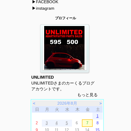
▶FACEBOOK
▶instagram
プロフィール
UNLIMITED
UNLIMITEDさまのカーくるブログ
アカウントです。
もっと見る
＜
2026年8月
＞
日
月
火
水
木
金
土
1
2
3
4
5
6
7
8
9
10
11
12
13
14
15