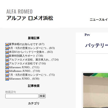
Prv
新着記事
夏季休暇のお知らせです (8/7)
バッテリ
8月・9月の営業カレンダーにつ... (8/3)
本日8/1からバッテリー交換キ... (8/2)
新車特別購入サポート (7/30)
アルファロメオ浜松、展示車入れ... (7/24)
アルファロメオ浜松です (7/16)
Alfaromeo JUNIO... (7/11)
AlfaRomeo JUNIO... (7/10)
7月・8月の営業カレンダーにつ... (7/5)
Alfaromeo JUNIO... (6/30)
記事検索
検索語句
カテゴリ