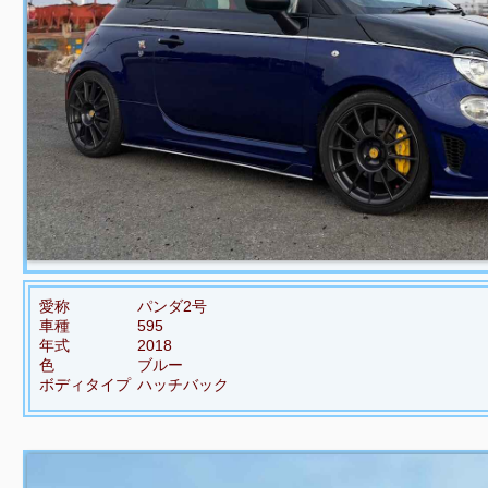
愛称
パンダ2号
車種
595
年式
2018
色
ブルー
ボディタイプ
ハッチバック