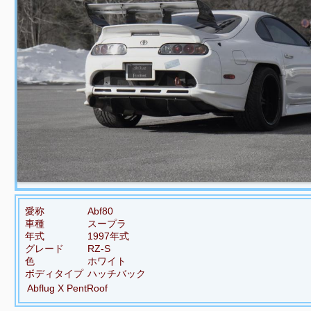
愛称
Abf80
車種
スープラ
年式
1997年式
グレード
RZ-S
色
ホワイト
ボディタイプ
ハッチバック
Abflug X PentRoof