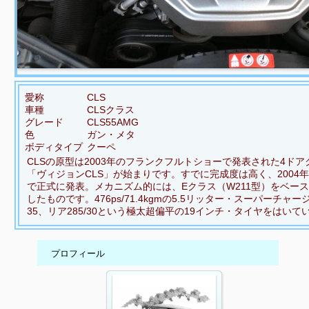
愛称
CLS
車種
CLSクラス
グレード
CLS55AMG
色
ガン・メタ
ボディタイプ
クーペ
CLSの原型は2003年のフランクフルトショーで発表された4ド
「ヴィジョンCLS」が始まりです。すでに完成度は高く、2004
で正式に発表。メカニズム的には、Eクラス（W211型）をベー
したものです。476ps/71.4kgmの5.5リッター・スーパーチャージ
35、リア285/30という極太超偏平の19インチ・タイヤをはいて
プロフィール