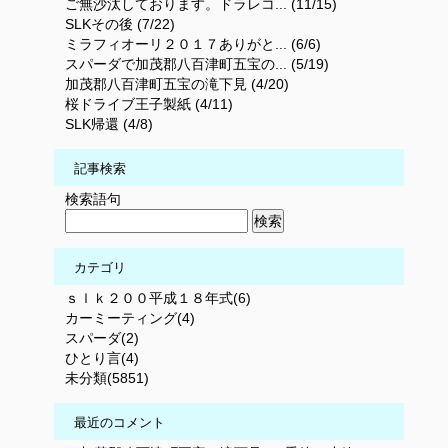
ご無沙汰しております。ドラレコ... (11/15)
SLKその後 (7/22)
ミラフィオーリ２０１７ありがと... (6/6)
スパーダで加茂郡八百津町五宝の... (5/19)
加茂郡八百津町五宝の滝下見 (4/20)
桜ドライブ王子製紙 (4/11)
SLK帰還 (4/8)
記事検索
検索語句
カテゴリ
ｓｌｋ２００平成１８年式(6)
カーミーティング(4)
スパーダ(2)
ひとり言(4)
未分類(5851)
最近のコメント