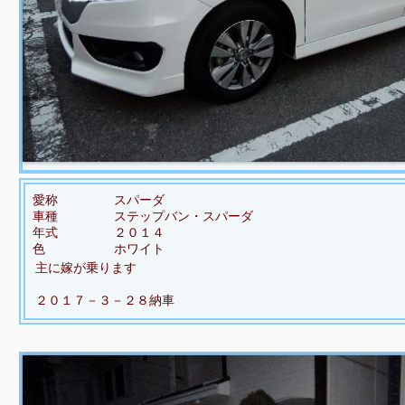
愛称
スパーダ
車種
ステップバン・スパーダ
年式
２０１４
色
ホワイト
主に嫁が乗ります
２０１７－３－２８納車