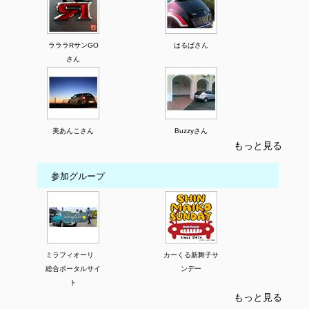
ラララRサンGO
はるぱさん
さん
美あんこさん
Buzzyさん
もっと見る
参加グループ
ミラフィオーリ
カーくる新舞子サ
総合ポータルサイ
ンデー
ト
もっと見る