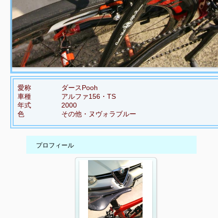
愛称
ダースPooh
車種
アルファ156・TS
年式
2000
色
その他・ヌヴォラブルー
プロフィール