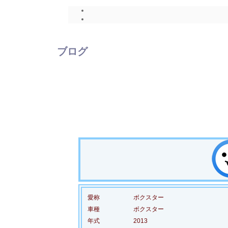
ブログ
愛称
ボクスター
車種
ボクスター
年式
2013