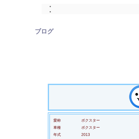
ブログ
愛称
ボクスター
車種
ボクスター
年式
2013