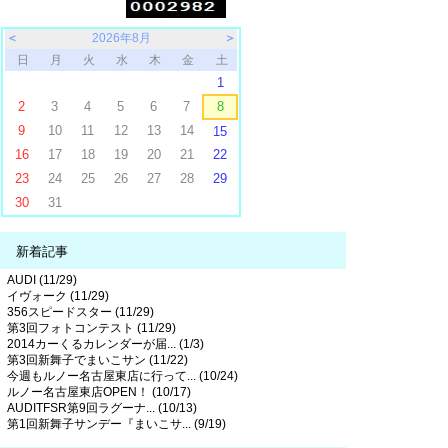
＜
2026年8月
＞
日
月
火
水
木
金
土
1
2
3
4
5
6
7
8
9
10
11
12
13
14
15
16
17
18
19
20
21
22
23
24
25
26
27
28
29
30
31
新着記事
AUDI (11/29)
イヴォーク (11/29)
356スピードスター (11/29)
第3回フォトコンテスト (11/29)
2014カーくるカレンダーが届... (1/3)
第3回新舞子でまいこサン (11/22)
今週もルノー名古屋東店に行って... (10/24)
ルノー名古屋東店OPEN！ (10/17)
AUDITFSR第9回ラグーナ... (10/13)
第1回新舞子サンデー『まいこサ... (9/19)