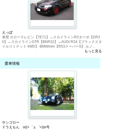
えっぽ
車歴 カローラレビン【TE71】→スカイラインRSターボ【DR3
0】→スカイラインGTR【BNR32】→AUDI RS4【ブラックスタ
イルリミテッド 4WD】-BMWmini【R53クーパーS】 ルノ...
もっと見る
愛車情報
サンゴロー
ドラえもん o((=゜ェ゜=))o号