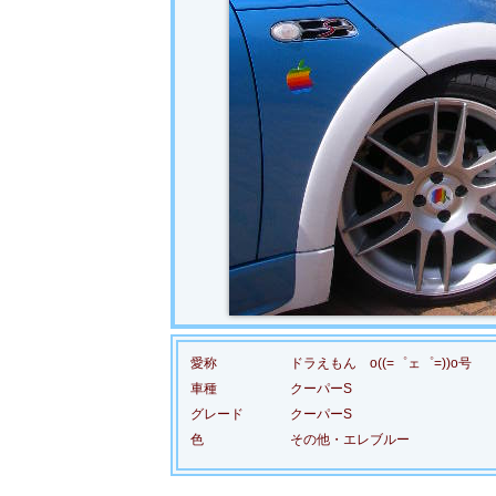
愛称
ドラえもん o((=゜ェ゜=))o号
車種
クーパーS
グレード
クーパーS
色
その他・エレブルー