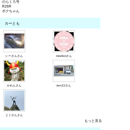
のらくろ号
R26R
ボクちゃん
カーとも
いーさんさん
mirafioriさん
かれんさん
kenX2さん
とぐさんさん
もっと見る