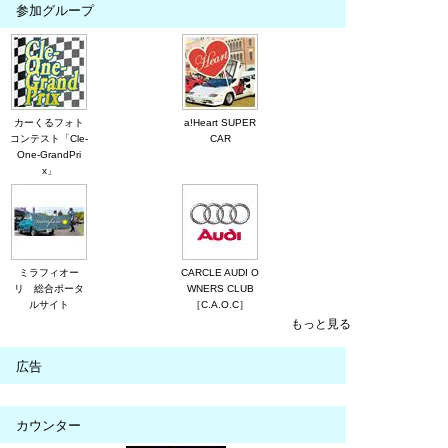
参加グループ
カーくるフォト
a!Heart SUPER
コンテスト「Cle-
CAR
One-GrandPri
x」
ミラフィオー
CARCLE AUDI O
リ 総合ポータ
WNERS CLUB
ルサイト
［C.A.O.C］
もっと見る
広告
カウンター