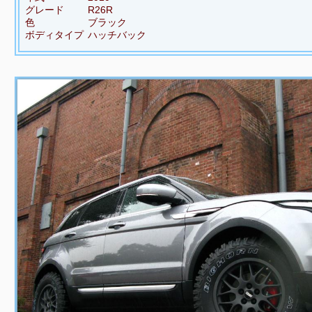
グレード
R26R
色
ブラック
ボディタイプ
ハッチバック