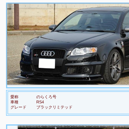
愛称
のらくろ号
車種
RS4
グレード
ブラックリミテッド