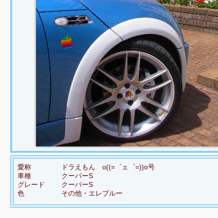
愛称
ドラえもん o((=゜ェ゜=))o号
車種
クーパーS
グレード
クーパーS
色
その他・エレブルー