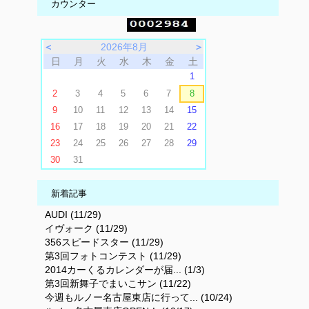
カウンター
＜
2026年8月
＞
日
月
火
水
木
金
土
1
2
3
4
5
6
7
8
9
10
11
12
13
14
15
16
17
18
19
20
21
22
23
24
25
26
27
28
29
30
31
新着記事
AUDI (11/29)
イヴォーク (11/29)
356スピードスター (11/29)
第3回フォトコンテスト (11/29)
2014カーくるカレンダーが届... (1/3)
第3回新舞子でまいこサン (11/22)
今週もルノー名古屋東店に行って... (10/24)