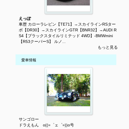
えっぽ
車歴 カローラレビン【TE71】→スカイラインRSター
ボ【DR30】→スカイラインGTR【BNR32】→AUDI R
S4【ブラックスタイルリミテッド 4WD】-BMWmini
【R53クーパーS】 ルノ...
もっと見る
愛車情報
サンゴロー
ドラえもん o((=゜ェ゜=))o号