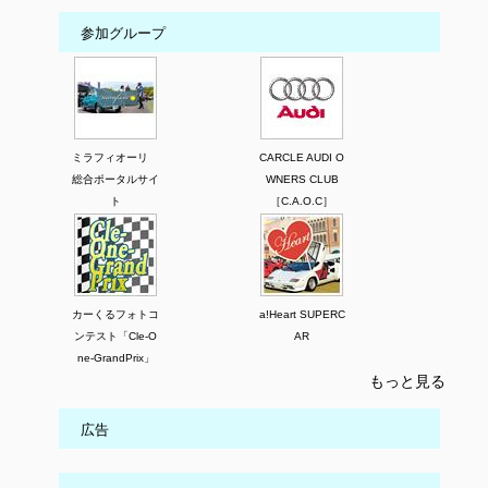
参加グループ
ミラフィオーリ
CARCLE AUDI O
総合ポータルサイ
WNERS CLUB
ト
［C.A.O.C］
カーくるフォトコ
a!Heart SUPERC
ンテスト「Cle-O
AR
ne-GrandPrix」
もっと見る
広告