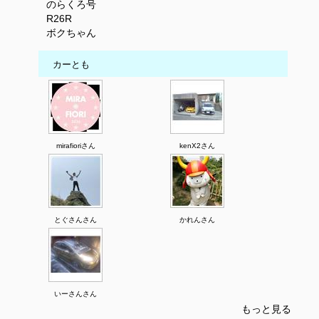
のらくろ号
R26R
ボクちゃん
カーとも
mirafioriさん
kenX2さん
とぐさんさん
かれんさん
いーさんさん
もっと見る