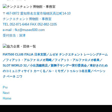
〒467-0872 愛知県名古屋市瑞穂区高辻町14-10
チンクエチェント博物館・事務室
TEL.052-871-6464 FAX.052-882-1105
e-mail：fkz@museo500.com
受付担当：深津
FIAT500 CLUB ITALIA 日本支部／ムゼオ チンクエチェント レーシングチーム
／フィアット・アルファ ロメオ岡崎／フィアット・アルファロメオ岐阜／
SLOT WORLD 32／小出茂鐘商店／新舞子サンデー実行委員会／車好きのため
のコミュニティサイト カーくる／ル・ミモザ／トゥルッコ名古屋／ベーシッ
ク ベーネ ニワ
Prv
Next
Home