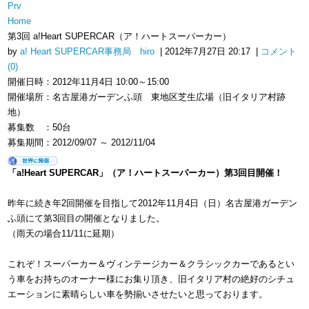
Prv
Home
第3回 a!Heart SUPERCAR（ア！ハートスーパーカー）
by
a! Heart SUPERCAR事務局 hiro
| 2012年7月27日 20:17 |
コメント
(0)
開催日時：2012年11月4日 10:00～15:00
開催場所：名古屋港ガーデンふ頭 東地区芝生広場（旧イタリア村跡
地）
募集数 ：50台
募集期間：2012/09/07 ～ 2012/11/04
「a!Heart SUPERCAR」（ア！ハートスーパーカー）第3回目開催！
昨年に続き年2回開催を目指して2012年11月4日（日）名古屋港ガーデン
ふ頭にて第3回目の開催となりました。
（雨天の場合11/11に延期）
これぞ！スーパーカー＆ヴィンテージカー＆クラシックカーであるとい
う車をお持ちのオーナー様にお集り頂き、旧イタリア村の絶好のシチュ
エーションに素晴らしい車を勢揃いさせたいと思っております。