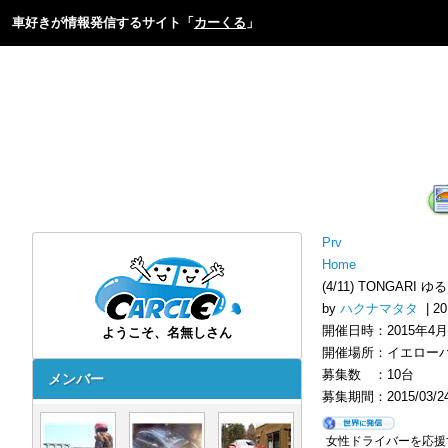
車好きが情報発信するサイト「
カーくる
」
Prv
Home
(4/11) TONGA
by
ハクナマタタ
| 2
開催日時：2015年4月11
ようこそ、名無しさん
開催場所：イエロー
募集数 ：10台
メンバー
募集期間：2015/03/24 
女性ドライバーを応援