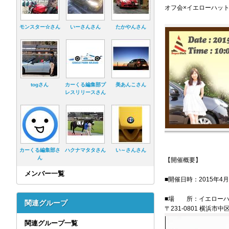
オフ会×イエローハッ
モンスター☆さん
いーさんさん
たかやんさん
togさん
カーくる編集部プ
美あんこさん
レスリリースさん
カーくる編集部さ
ハクナマタタさん
い～さんさん
ん
【開催概要】
メンバー一覧
■開催日時：2015年4月1
■場 所：イエローハ
関連グループ
〒231-0801 横浜市中区
関連グループ一覧