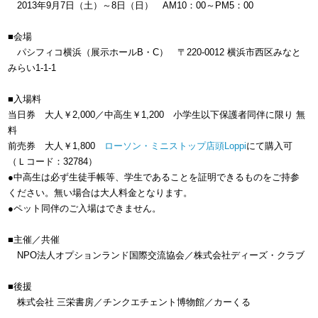
2013年9月7日（土）～8日（日）
AM10：00～PM5：00
■会場
パシフィコ横浜（展示ホールB・C）
〒220-0012 横浜市西区みなと
みらい1-1-1
■入場料
当日券 大人￥2,000／中高生￥1,200
小学生以下保護者同伴に限り 無
料
前売券 大人￥1,800
ローソン・ミニストップ店頭Loppi
にて購入可
（Ｌコード：32784）
●中高生は必ず生徒手帳等、学生であることを証明できるものをご持参
ください。無い場合は大人料金となります。
●ペット同伴のご入場はできません。
■主催／共催
NPO法人オプションランド国際交流協会／株式会社ディーズ・クラブ
■後援
株式会社 三栄書房／チンクエチェント博物館／カーくる