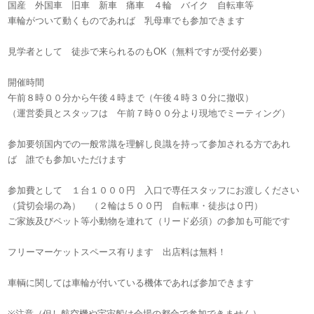
国産 外国車 旧車 新車 痛車 ４輪 バイク 自転車等
車輪がついて動くものであれば 乳母車でも参加できます
見学者として 徒歩で来られるのもOK（無料ですが受付必要）
開催時間
午前８時００分から午後４時まで（午後４時３０分に撤収）
（運営委員とスタッフは 午前７時００分より現地でミーティング）
参加要領国内での一般常識を理解し良識を持って参加される方であれ
ば 誰でも参加いただけます
参加費として １台１０００円 入口で専任スタッフにお渡しください
（貸切会場の為） （２輪は５００円 自転車・徒歩は０円）
ご家族及びペット等小動物を連れて（リード必須）の参加も可能です
フリーマーケットスペース有ります 出店料は無料！
車輌に関しては車輪が付いている機体であれば参加できます
※注意（但し航空機や宇宙船は会場の都合で参加できません）