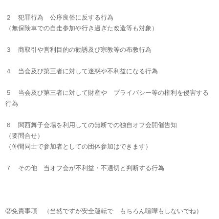
２ 犯罪行為 公序良俗に反する行為
（無保険車での自走参加や行き過ぎた改造等も対象）
３ 商取引や営利目的の勧誘及び宗教等の布教行為
４ 当会及び第三者に対して迷惑や不利益になる行為
５ 当会及び第三者に対して財産や プライバシー等の権利を侵害する
行為
６ 関西舞子会場を利用しての無断での独自オフ会開催告知
（要問合せ）
（仲間同士で参加者としての団体参加はできます）
７ その他 当オフ会が不利益・不適切と判断する行為
②免責事項 （当然ですが安全運転で もちろん喧嘩もしないでね）