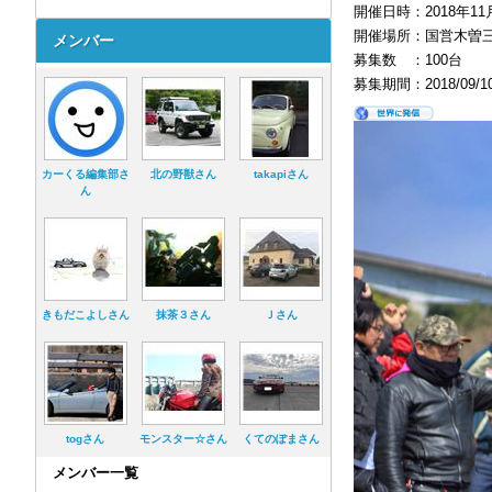
開催日時：2018年11月1
開催場所：国営木曽三川公園
メンバー
募集数 ：100台
募集期間：2018/09/10 
カーくる編集部さ
北の野獣さん
takapiさん
ん
きもだこよしさん
抹茶３さん
Ｊさん
togさん
モンスター☆さん
くてのぽまさん
メンバー一覧