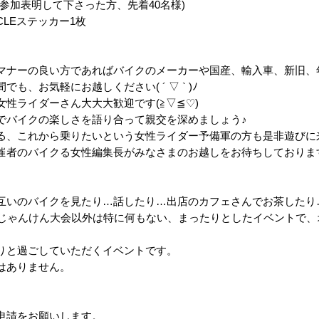
に参加表明して下さった方、先着40
名様)
CLEステッカー1枚
マナーの良い方であればバイクのメーカ
ーや国産、輸入車、新旧、
も、お気軽にお越しください( ´ ▽ ` )ﾉ
女性ライダーさん大大大歓迎です(≧▽
≦♡)
でバイクの楽しさを語り合って親交を深
めましょう♪
る、これから乗りたいという女性ライダ
ー予備軍の方も是非遊びに
催者のバイクる女性編集長がみなさまの
お越しをお待ちしておりまする( 
互いのバイクを見たり…話したり…出
店のカフェさんでお茶したり…
るじゃんけん大会以外は特に何もない、まったりとしたイベントで、
りと過ごしていただくイベントです。
はありません。
申請をお願いします。