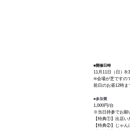
■開催日時
11月11日（日）8:
※会場が芝ですの
前
日のお昼12時
■参加費
1,000円/台
※当日持参でお願
【特典①】出店い
【特典②】じゃん