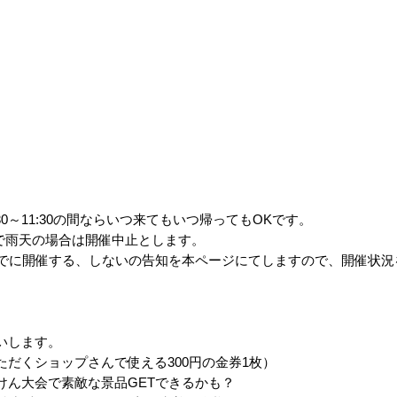
30～11:30の間ならいつ来て
もいつ帰ってもOKです。
で雨天の場合は開催中止とします。
までに開催する、しないの告知を本ページ
にてしますので、開催状況
いします。
ただくショップさんで使える300円
の金券1枚）
けん大会で素敵な景品GETできるか
も？