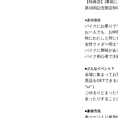
【特典③】(事前
第16回記念限定BI
■参加資格
バイクにお乗りで
お一人でも、お仲間で
特にわたしと同じ
女性ライダー同士
バイクに興味があ
バイク初心者で主
■どんなイベント？
会場に集まってお
景品をGETでき
^ω^ )
ごゆるりとまった
走ったりすること
■参加方法
本ページより
参加