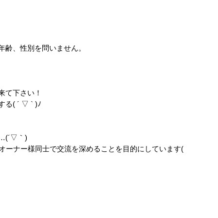
年齢、性別を問いません。
来て下さい！
´ ▽ ` )ﾉ
(´▽｀)
オーナー様同士で交流を深めることを目的にしています(