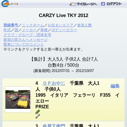
CARZY Live TKY 2012
登録番号
／
ニックネーム
／
お住まいエリア
／
参加人数
年式
／
国
／
メーカー
／
車種
／
ボディーカラー
クラブ・グループ・団体名等
参加の皆さんへメッセージ
愛車についてのコメント
※リンクをクリックすると並べ替えが出来ます。
【集計】大人
5
人 子供
2
人 合計
7
人
台数
4
台
/ 500台
(募集期間) 2012/07/31 ～ 2012/10/07
4
ＯＰおやじ
千葉県 大人1
編集
人 子供0人
1995 イタリア フェラーリ F355 イ
エロー
PRIZE
3
灸屋又衛門
千葉県 大人1