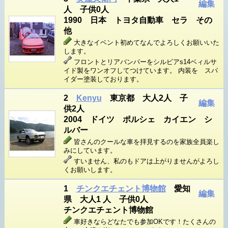
編集
人 子供0人
1990 日本 トヨタ自動車 セラ その
他
大きなイベント初めてなんでよろしくお願いいた
します。
フロントとリアバンパーをシルビアs14ベィルサ
イド製をワンオフしてつけています。 内装を スパ
イダー塗装しております。
2
Kenyu
東京都 大人2人 子
編集
供2人
2004 ドイツ ポルシェ カイエン シ
ルバー
皆さんのクールな車を拝見するのを家族全員楽し
みにしています。
すいません、私のもドアは上がりませんがよろし
くお願いします。
1
チンクエチェント博物館
愛知
編集
県 大人1 人 子供0人
チンクエチェント博物館
車好きならどなたでも参加OKです！たくさんの