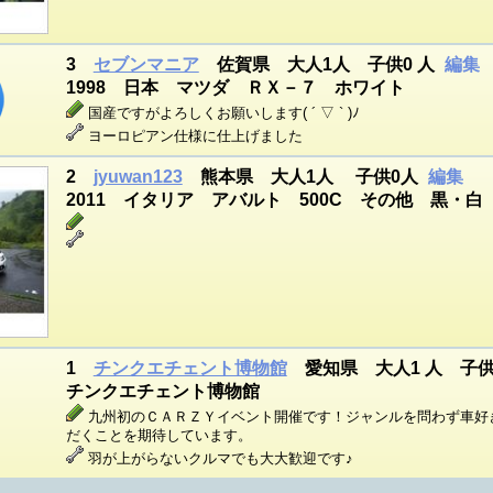
3
セブンマニア
佐賀県 大人1人 子供0 人
編集
1998 日本 マツダ ＲＸ－７ ホワイト
国産ですがよろしくお願いします( ´ ▽ ` )ﾉ
ヨーロピアン仕様に仕上げました
2
jyuwan123
熊本県 大人1人 子供0人
編集
2011 イタリア アバルト 500C その他 黒・白
1
チンクエチェント博物館
愛知県 大人1 人 子供
チンクエチェント博物館
九州初のＣＡＲＺＹイベント開催です！ジャンルを問わず車好
だくことを期待しています。
羽が上がらないクルマでも大大歓迎です♪