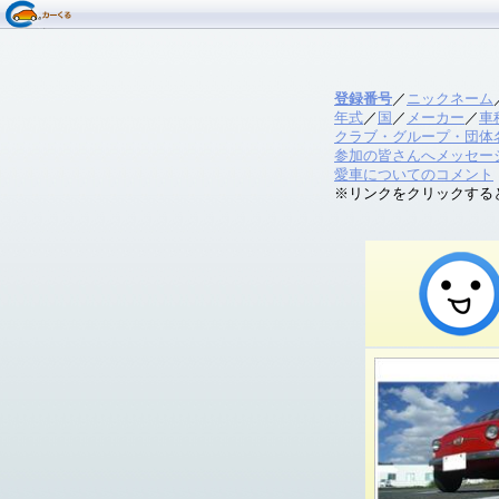
登録番号
／
ニックネーム
年式
／
国
／
メーカー
／
車
クラブ・グループ・団体
参加の皆さんへメッセー
愛車についてのコメント
※リンクをクリックする