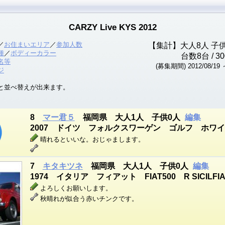
CARZY Live KYS 2012
／
お住まいエリア
／
参加人数
【集計】大人
8
人 子
種
／
ボディーカラー
台数
8
台
/ 3
名等
(募集期間) 2012/08/19 ～
ジ
と並べ替えが出来ます。
8
マー君５
福岡県 大人1人 子供0人
編集
2007 ドイツ フォルクスワーゲン ゴルフ ホワ
晴れるといいな。おじゃまします。
7
キタキツネ
福岡県 大人1人 子供0人
編集
1974 イタリア フィアット FIAT500 R SICILF
よろしくお願いします。
秋晴れが似合う赤いチンクです。