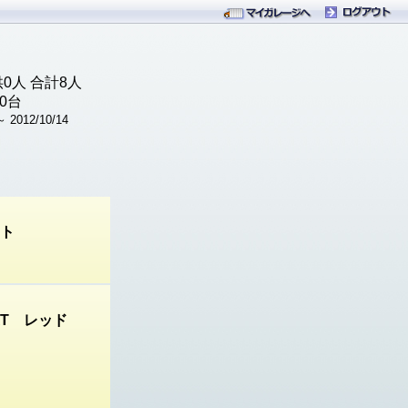
供
0
人 合計
8
人
00台
 2012/10/14
イト
IAT レッド