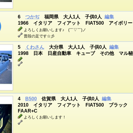
6
つかぢ
福岡県 大人1人 子供0人
編集
1966 イタリア フィアット FIAT500 アイボリー
よろしくお願いします♪ (￣▽￣)ノ
普段の足です☆彡
5
くわさん
大分県 大人1人 子供0人
編集
1998 日本 日産自動車 キューブ その他 マル
4
B500
佐賀県 大人1人 子供0人
編集
2010 イタリア フィアット FIAT500 ブラック
FAAR+C
よろしくお願いします！