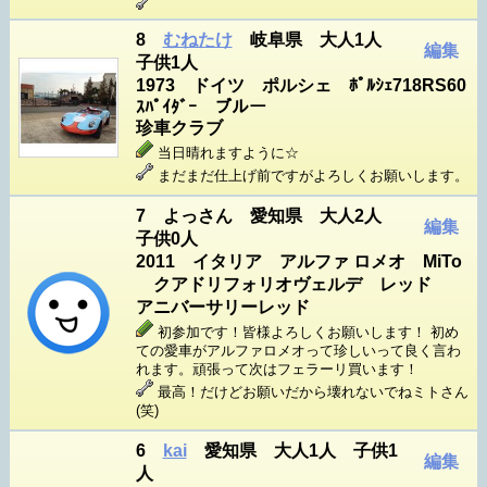
8
むねたけ
岐阜県 大人1人
編集
子供1人
1973 ドイツ ポルシェ ﾎﾟﾙｼｪ718RS60
ｽﾊﾟｲﾀﾞｰ ブルー
珍車クラブ
当日晴れますように☆
まだまだ仕上げ前ですがよろしくお願いします。
7 よっさん 愛知県 大人2人
編集
子供0人
2011 イタリア アルファ ロメオ MiTo
クアドリフォリオヴェルデ レッド
アニバーサリーレッド
初参加です！皆様よろしくお願いします！ 初め
ての愛車がアルファロメオって珍しいって良く言わ
れます。頑張って次はフェラーリ買います！
最高！だけどお願いだから壊れないでねミトさん
(笑)
6
kai
愛知県 大人1人 子供1
編集
人