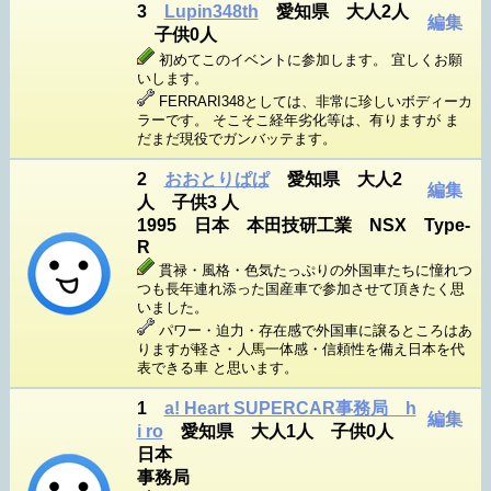
3
Lupin348th
愛知県 大人2人
編集
子供0人
初めてこのイベントに参加します。 宜しくお願
いします。
FERRARI348としては、非常に珍しいボディーカ
ラーです。 そこそこ経年劣化等は、有りますが ま
だまだ現役でガンバッテます。
2
おおとりぱぱ
愛知県 大人2
編集
人 子供3 人
1995 日本 本田技研工業 NSX Type-
R
貫禄・風格・色気たっぷりの外国車たちに憧れつ
つも長年連れ添った国産車で参加させて頂きたく思
いました。
パワー・迫力・存在感で外国車に譲るところはあ
りますが軽さ・人馬一体感・信頼性を備え日本を代
表できる車 と思います。
1
a! Heart SUPERCAR事務局 h
編集
i ro
愛知県 大人1人 子供0人
日本
事務局