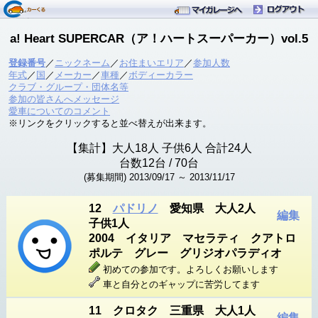
a! Heart SUPERCAR（ア！ハートスーパーカー）vol.5
登録番号
／
ニックネーム
／
お住まいエリア
／
参加人数
年式
／
国
／
メーカー
／
車種
／
ボディーカラー
クラブ・グループ・団体名等
参加の皆さんへメッセージ
愛車についてのコメント
※リンクをクリックすると並べ替えが出来ます。
【集計】大人
18
人 子供
6
人 合計
24
人
台数
12
台
/ 70台
(募集期間) 2013/09/17 ～ 2013/11/17
12
パドリノ
愛知県 大人2人
編集
子供1人
2004 イタリア マセラティ クアトロ
ポルテ グレー グリジオパラディオ
初めての参加です。よろしくお願いします
車と自分とのギャップに苦労してます
11 クロタク 三重県 大人1人
編集