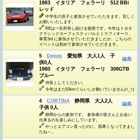
1983 イタリア フェラーリ 512 BBi
レッド
中学生の息子と参加させていただきます。宜しく
お願いいたします。
BBは一生所有し続ける覚悟です。今年はトヨタ
クラシックカーフェスティバルとミラフィオーリ、
車育3rd に参加させていただきましたが、こちらの
イベントは初めて参加させていただきます。
5
Deeep
愛知県 大人1人 子
編集
供0人
1980 イタリア フェラーリ 308GTB
ブルー
仲良くしてください。
今年はまだ50kmぐらいしか動いていません(>_<)
4
CORTINA
静岡県 大人2人
編集
子供 0人
静岡からの参加です。 参加者の皆さんとお会い
出来るのを楽しみにしています。
やっとエアコン直ったのに、肌寒くなってきまし
たね～。