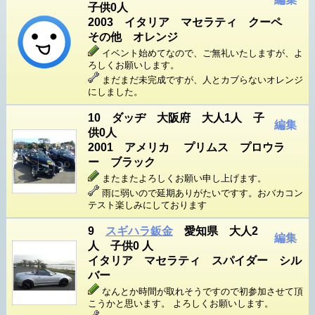
子供0人
2003 イタリア マセラティ クーペ
その他 オレンジ
イベント始めてなので、ご無礼いたしますが、よ
ろしくお願いします。
まだまだ未完成ですが、人とカブらないオレンジ
にしました。
10 ダッヂ 大阪府 大人1人 子
編集
供0人
2001 アメリカ プリムス プロウラ
ー ブラック
またまたよろしくお願い申し上げます。
雨に弱いので延期ありがたいですす。おバカコン
テスト楽しみにしております
9
スギハラ鈑金
愛知県 大人2
編集
人 子供0 人
イタリア マセラティ スパイダー シル
バー
なんとか時間が取れそうですので初参加させて頂
こうかと思います。 よろしくお願いします。