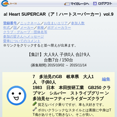
a! Heart SUPERCAR（ア！ハートスーパーカー）vol.9
登録番号
／
ニックネーム
／
お住まいエリア
／
参加人数
年式
／
国
／
メーカー
／
車種
／
ボディーカラー
クラブ・グループ・団体名等
参加の皆さんへメッセージ
愛車についてのコメント
※リンクをクリックすると並べ替えが出来ます。
【集計】大人
9
人 子供
0
人 合計
9
人
台数
7
台
/ 150台
(募集期間) 2015/10/02 ～ 2015/11/14
7 多治見のGB 岐阜県 大人1
編集
人 子供0人
1983 日本 本田技研工業 GB250 クラ
ブマン シルバー ストライプグリー ン
多治見セーフティーライダーズクラブ
貧乏なバイク乗りですが、車も大好きです。
ボロいクラシックなスタイルとは裏腹に中身はT
T魂がありそして飽きない。そこが良い。