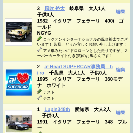
3
風吹 裕太
岐阜県 大人1人
編集
子供0人
1982 イタリア フェラーリ 400i ゴ
ールド
NGYG
ロックオンインターナショナルの風吹裕太でござ
います！ 皆様、どうか宜しくお願い申し上げます！
アメ車みたいにドロロ～ンとした走りですが、ス
ーパーカーライト付き(笑)のお馬さんです！
2
a! Heart SUPERCAR事務局 h
編集
i ro
千葉県 大人1人 子供0人
1995 イタリア フェラーリ 360モデ
ナ ホワイト
テスト
テスト
1
Lupin348th
愛知県 大人2人
編集
子供0人
1991 イタリア フェラーリ 348 ブル
ー