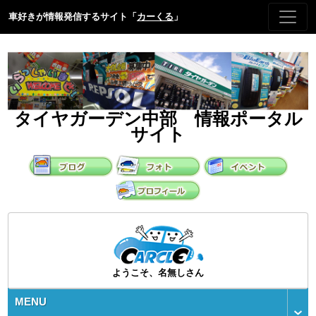
車好きが情報発信するサイト「
カーくる
」
タイヤガーデン中部 情報ポータル
サイト
ようこそ、名無しさん
MENU