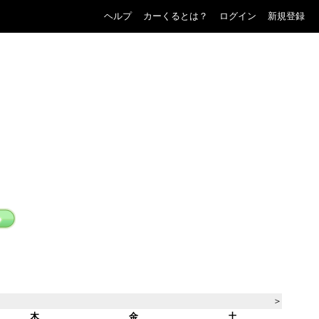
ヘルプ
カーくるとは？
ログイン
新規登録
＞
木
金
土