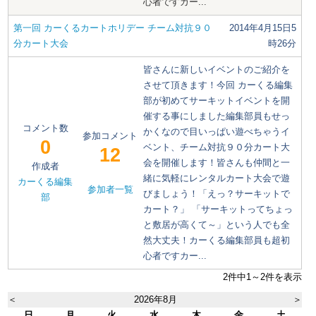
心者ですカー...
第一回 カーくるカートホリデー チーム対抗９０
2014年4月15日5
分カート大会
時26分
皆さんに新しいイベントのご紹介を
させて頂きます！今回 カーくる編集
部が初めてサーキットイベントを開
催する事にしました編集部員もせっ
コメント数
かくなので目いっぱい遊べちゃうイ
参加コメント
0
ベント、チーム対抗９０分カート大
12
会を開催します！皆さんも仲間と一
作成者
緒に気軽にレンタルカート大会で遊
カーくる編集
参加者一覧
びましょう！「えっ？サーキットで
部
カート？」 「サーキットってちょっ
と敷居が高くて～」という人でも全
然大丈夫！カーくる編集部員も超初
心者ですカー...
2件中1～2件を表示
＜
2026年8月
＞
日
月
火
水
木
金
土