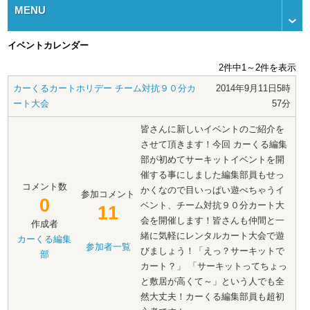
MENU
イベントカレンダー
2件中1～2件を表示
カーくるカートホリデー チーム対抗９０分カ
2014年9月11日5時
ート大会
57分
皆さんに新しいイベントのご紹介を
させて頂きます！今回 カーくる編集
部が初めてサーキットイベントを開
催する事にしました編集部員もせっ
コメント数
かくなので目いっぱい遊べちゃうイ
参加コメント
0
ベント、チーム対抗９０分カート大
11
会を開催します！皆さんも仲間と一
作成者
緒に気軽にレンタルカート大会で遊
カーくる編集
参加者一覧
びましょう！「えっ？サーキットで
部
カート？」 「サーキットってちょっ
と敷居が高くて～」という人でも全
然大丈夫！カーくる編集部員も超初