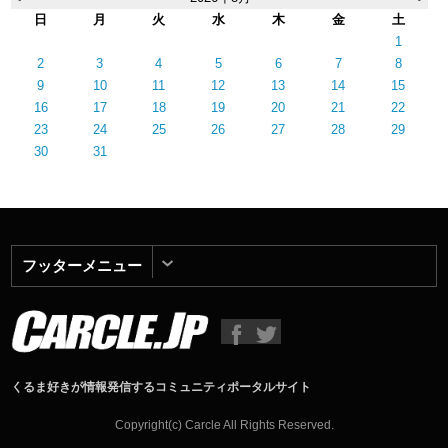
日
月
火
水
木
金
土
1
2
3
4
5
6
7
8
9
10
11
12
13
14
15
16
17
18
19
20
21
22
23
24
25
26
27
28
29
30
31
フッターメニュー
くるま好きが情報発信するコミュニティポータルサイト
Copyright(c) Carcle All Rights Reserved.