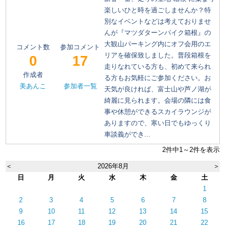
楽しいひと時を過ごしませんか？特
別なイベントなどは考えておりませ
んが『マツダターンパイク箱根』の
大観山パーキング内にオフ会用のエ
コメント数
参加コメント
リアを確保致しました。普段箱根を
0
17
走りなれている方も、初めて来られ
作成者
る方もお気軽にご参加ください。お
美あんこ
参加者一覧
天気が良ければ、富士山や芦ノ湖が
綺麗に見られます。会場の隣には食
事や休憩ができるスカイラウンジが
ありますので、寒い日でもゆっくり
車談義ができ...
2件中1～2件を表示
＜
2026年8月
＞
日
月
火
水
木
金
土
1
2
3
4
5
6
7
8
9
10
11
12
13
14
15
16
17
18
19
20
21
22