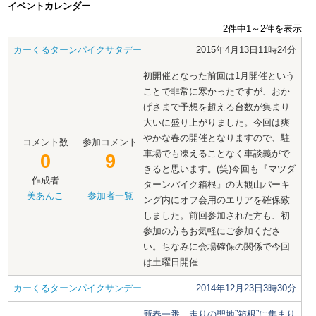
イベントカレンダー
2件中1～2件を表示
カーくるターンパイクサタデー
2015年4月13日11時24分
初開催となった前回は1月開催という
ことで非常に寒かったですが、おか
げさまで予想を超える台数が集まり
大いに盛り上がりました。今回は爽
やかな春の開催となりますので、駐
コメント数
参加コメント
車場でも凍えることなく車談義がで
0
9
きると思います。(笑)今回も『マツダ
作成者
ターンパイク箱根』の大観山パーキ
美あんこ
参加者一覧
ング内にオフ会用のエリアを確保致
しました。前回参加された方も、初
参加の方もお気軽にご参加くださ
い。ちなみに会場確保の関係で今回
は土曜日開催...
カーくるターンパイクサンデー
2014年12月23日3時30分
新春一番、走りの聖地”箱根”に集まり