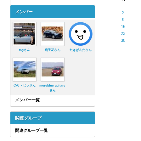
メンバー
2
9
16
23
30
togさん
燕子花さん
たきぱんださん
のり・じぃさん
moreblue guitars
さん
メンバー一覧
関連グループ
関連グループ一覧