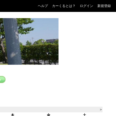
ヘルプ
カーくるとは？
ログイン
新規登録
＞
木
金
土