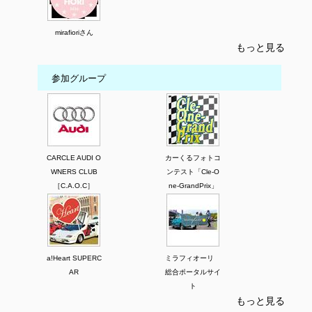
mirafioriさん
もっと見る
参加グループ
CARCLE AUDI O
カーくるフォトコ
WNERS CLUB
ンテスト「Cle-O
［C.A.O.C］
ne-GrandPrix」
a!Heart SUPERC
ミラフィオーリ
AR
総合ポータルサイ
ト
もっと見る