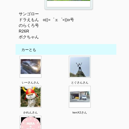
サンゴロー
ドラえもん o((=゜ェ゜=))o号
のらくろ号
R26R
ボクちゃん
カーとも
いーさんさん
とぐさんさん
かれんさん
kenX2さん