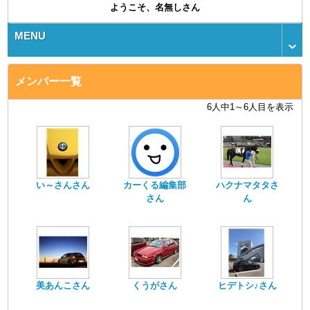
ようこそ、名無しさん
MENU
メンバー一覧
6人中1～6人目を表示
い～さんさん
カーくる編集部
ハクナマタタさ
さん
ん
美あんこさん
くうがさん
ヒデトシ♪さん