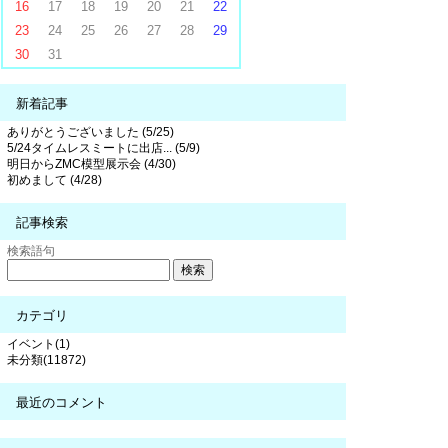
16
17
18
19
20
21
22
23
24
25
26
27
28
29
30
31
新着記事
ありがとうございました (5/25)
5/24タイムレスミートに出店... (5/9)
明日からZMC模型展示会 (4/30)
初めまして (4/28)
記事検索
検索語句
カテゴリ
イベント(1)
未分類(11872)
最近のコメント