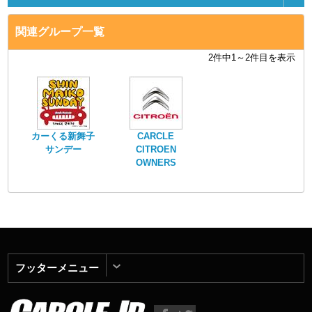
関連グループ一覧
2件中1～2件目を表示
カーくる新舞子
CARCLE
サンデー
CITROEN
OWNERS
CLUB 【C．
C．O．C】
フッターメニュー