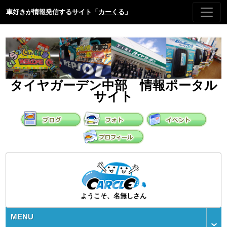
車好きが情報発信するサイト「
カーくる
」
タイヤガーデン中部 情報ポータル
サイト
ようこそ、名無しさん
MENU