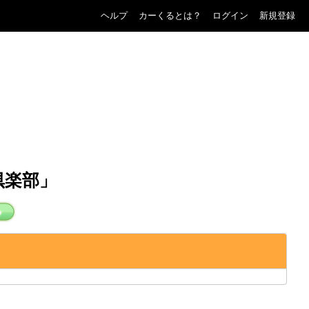
ヘルプ
カーくるとは？
ログイン
新規登録
倶楽部」