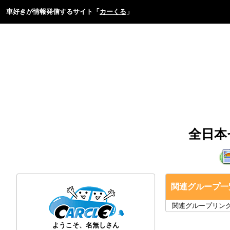
車好きが情報発信するサイト「
カーくる
」
全日本
関連グループ一
関連グループリン
ようこそ、名無しさん