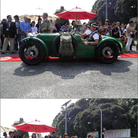
PA082529.JPG