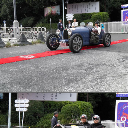
PA082495.JPG