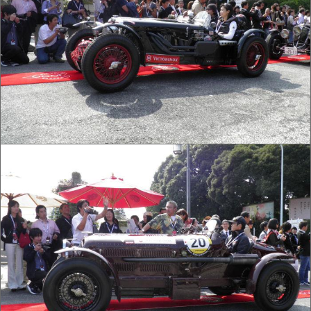
PA082530.JPG