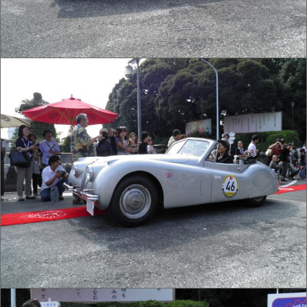
PA082571.JPG
PA082572.JPG