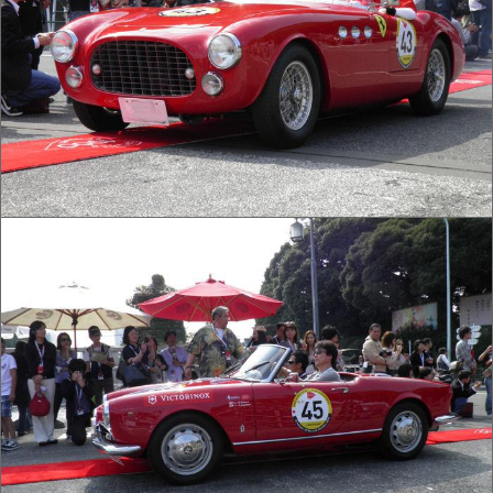
PA082570.JPG