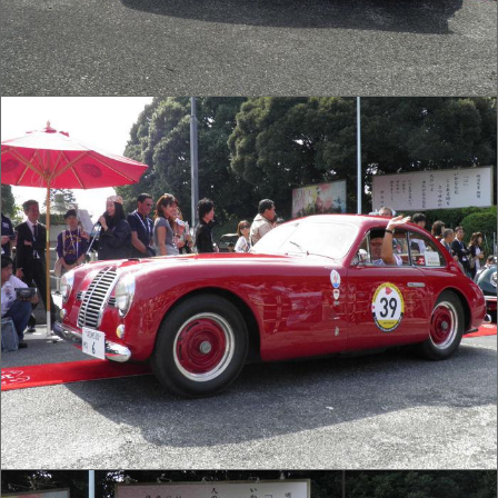
PA082562.JPG
PA082564.JPG