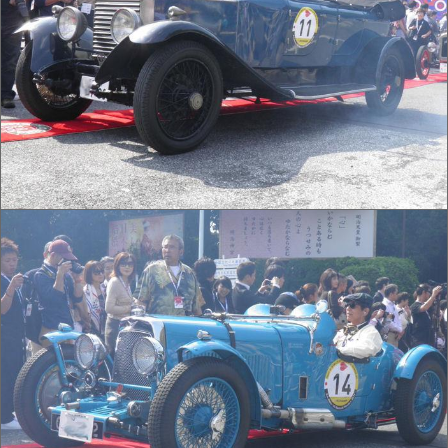
PA082524.JPG