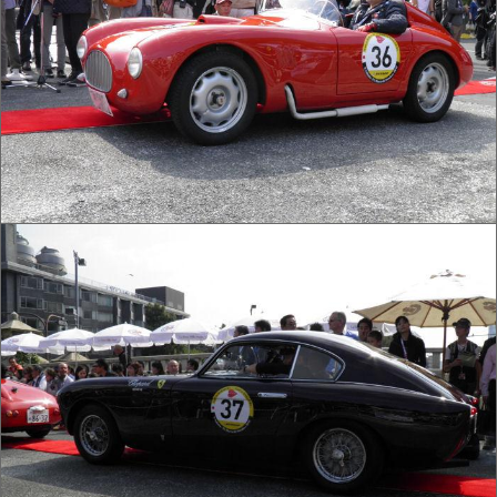
PA082560.JPG