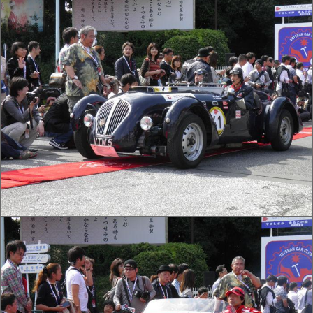
PA082566.JPG