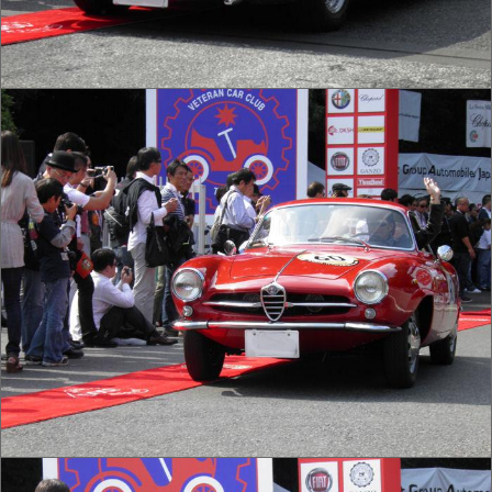
PA082588.JPG
PA082593.JPG