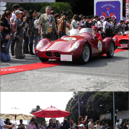
PA082539.JPG