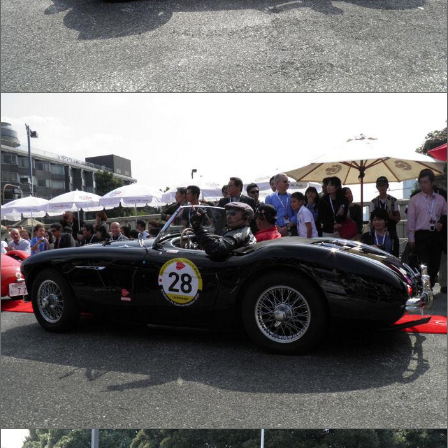
PA082548.JPG
PA082550.JPG