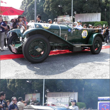
PA082519.JPG