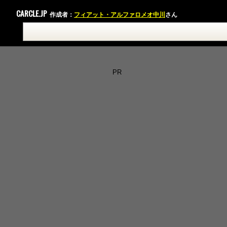
CARCLE.JP
作成者：
フィアット・アルファロメオ中川
さん
PR