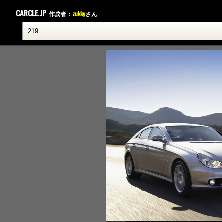
CARCLE.JP
作成者：
zukky
さん
06cls-55-amg-01-m.jpg