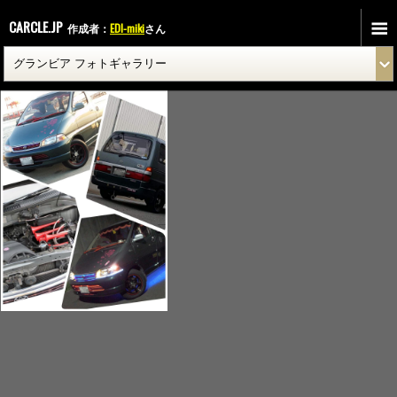
CARCLE.JP
作成者：
EDI-miki
さん
2015-08-15-19-27-34_deco.jpg