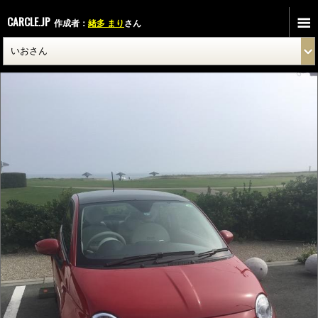
CARCLE.JP
作成者：
緒多 まり
さん
IMG_1593.JPG