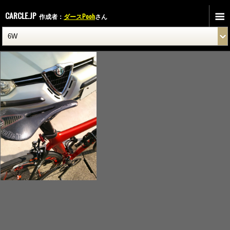
CARCLE.JP
作成者：
ダースPooh
さん
DCIM0273SS.jpg