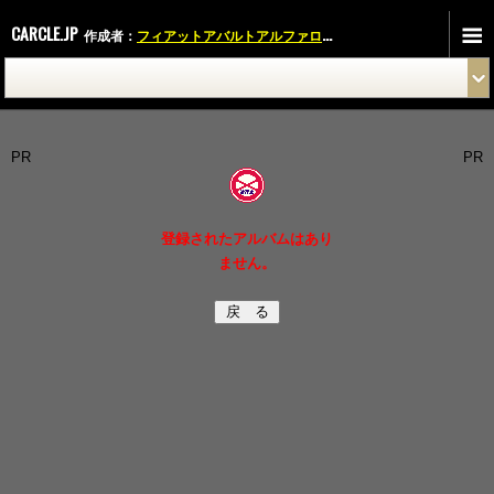
CARCLE.JP
作成者：
フィアットアバルトアルファロメオロメオ天白
さん
PR
PR
登録されたアルバムはあり
ません。