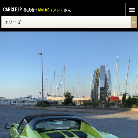
CARCLE.JP
作成者：
MieLisE（メレ）
さん
IMG_2559.jpg