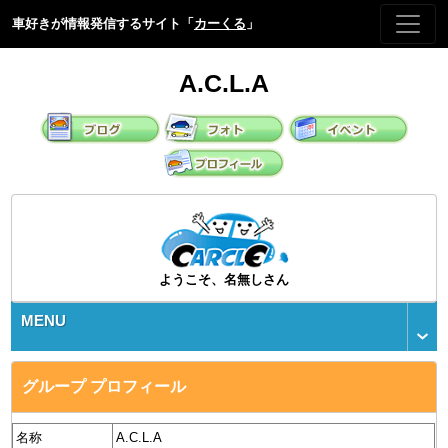
車好きが情報発信するサイト「
カーくる
」
A.C.L.A
ようこそ、名無しさん
MENU
グループ プロフィール
名称
A.C.L.A