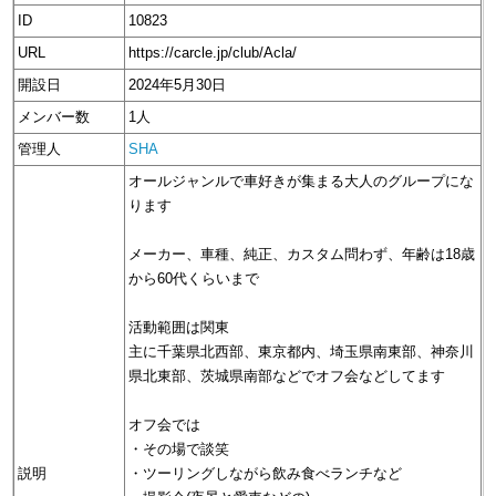
ID
10823
URL
https://carcle.jp/club/Acla/
開設日
2024年5月30日
メンバー数
1人
管理人
SHA
オールジャンルで車好きが集まる大人のグループにな
ります
メーカー、車種、純正、カスタム問わず、年齢は18歳
から60代くらいまで
活動範囲は関東
主に千葉県北西部、東京都内、埼玉県南東部、神奈川
県北東部、茨城県南部などでオフ会などしてます
オフ会では
・その場で談笑
説明
・ツーリングしながら飲み食べランチなど