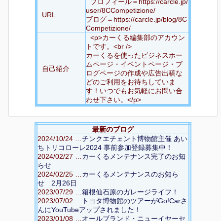
プロフィール＝https://carcle.jp/
user/8CCompetizione/
URL
ブログ＝https://carcle.jp/blog/8C
Competizione/
<p>カーくる編集部のアカウン
トです。<br />
カーくるを使ったビジネスホー
ムページ・イベントページ・ブ
自己紹介
ログページの作成や広告出稿な
どのご利用をお待ちしていま
す！いつでもお気軽にお問い合
わせ下さい。</p>
最新のブログ
2024/10/24 …
チンクエチェント博物館主催 あい
ちトリコローレ2024 事前参加登録募集中！
2024/02/27 …
カーくるメンテナンス完了のお知
らせ
2024/02/25 …
カーくるメンテナンスのお知ら
せ 2月26日
2023/07/29 …
箱根仙石原のガレージライフ！
2023/07/02 …
トヨタ博物館のツアーがGo!Carさ
んにYouTubeアップされました！
2023/01/08 …
オールブランド・ニューイヤーセ