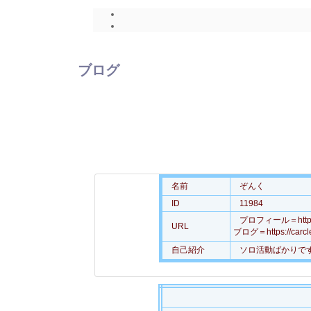
ブログ
名前
ぞんく
ID
11984
プロフィール＝https://c
URL
ブログ＝https://carcle.
自己紹介
ソロ活動ばかりで