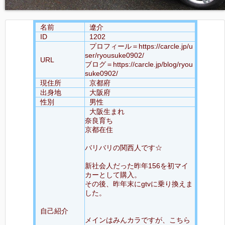
名前
遼介
ID
1202
プロフィール＝https://carcle.jp/u
ser/ryousuke0902/
URL
ブログ＝https://carcle.jp/blog/ryou
suke0902/
現住所
京都府
出身地
大阪府
性別
男性
大阪生まれ
奈良育ち
京都在住
バリバリの関西人です☆
新社会人だった昨年156を初マイ
カーとして購入。
その後、昨年末にgtvに乗り換えま
した。
自己紹介
メインはみんカラですが、こちら