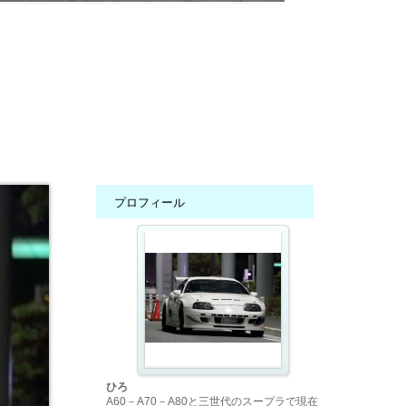
プロフィール
ひろ
A60－A70－A80と三世代のスープラで現在