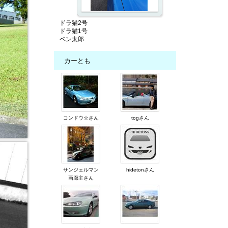
ドラ猫2号
ドラ猫1号
ベン太郎
カーとも
コンドウ☆さん
togさん
サンジェルマン
hidetonさん
画廊主さん