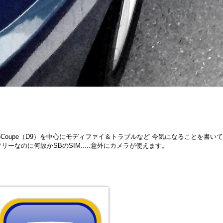
geot406Coupe（D9）を中心にモディファイ＆トラブルなど 今気になることを書
IMフリーなのに何故かSBのSIM.....意外にカメラが使えます。