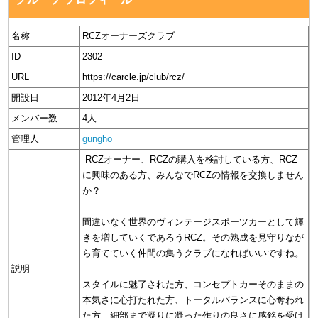
名称
RCZオーナーズクラブ
ID
2302
URL
https://carcle.jp/club/rcz/
開設日
2012年4月2日
メンバー数
4人
管理人
gungho
RCZオーナー、RCZの購入を検討している方、RCZ
に興味のある方、みんなでRCZの情報を交換しません
か？
間違いなく世界のヴィンテージスポーツカーとして輝
きを増していくであろうRCZ。その熟成を見守りなが
ら育てていく仲間の集うクラブになればいいですね。
説明
スタイルに魅了された方、コンセプトカーそのままの
本気さに心打たれた方、トータルバランスに心奪われ
た方、細部まで凝りに凝った作りの良さに感銘を受け