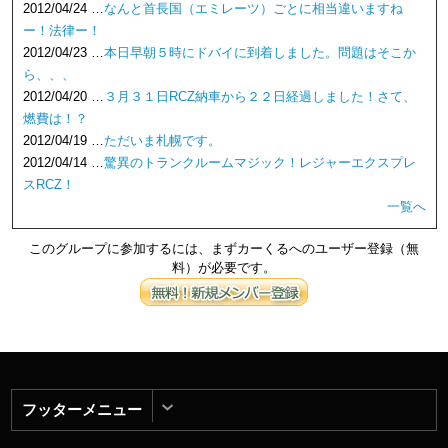
2012/04/24 …
なんと首長国（エミレーツ）ごとに相当違いますね
ー！法律ー！
2012/04/23 …
本日早朝５時にドバイに到着しました。問題はそこか
ら、、、
2012/04/20 …
３月３１日RCZ納車から２２日経過しました！さて、
燃費は！？
2012/04/19 …
ただいま札幌です。
2012/04/14 …
驚異のトランクルームマジック！レジャーエクスプレ
スRCZ！
一覧へ
このグループに参加するには、まずカーくるへのユーザー登録（無
料）が必要です。
フッターメニュー