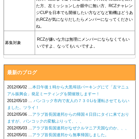
た方、左ミッションしか眼中に無い方、RCZチャレン
ジCUPを日本でも開催したい方などなど動機はどうあ
れRCZが気になりだしたらメンバーになってください
ね。
RCZが嫌いな方は無理にメンバーにならなくてもい
募集対象
いですよ、なってもいいですよ。
最新のブログ
2012/06/02 …
本日午後１時から大黒埠頭パーキングにて「左マニュ
アル振興会」発足ミーティングを開催致しますー！
2012/05/10 …
バンコック市内で友人の７３０Liを運転させてもらい
ました。ツライ！
2012/05/06 …
アラブ首長国連邦からの帰国４日目にタイに来ており
ますが、バンコックの変貌ぶりって、、、
2012/05/03 …
アラブ首長国連邦がなぜクルマニア天国なのか、、、
2012/05/01 …
アラブ首長国連邦から無事帰国しました。