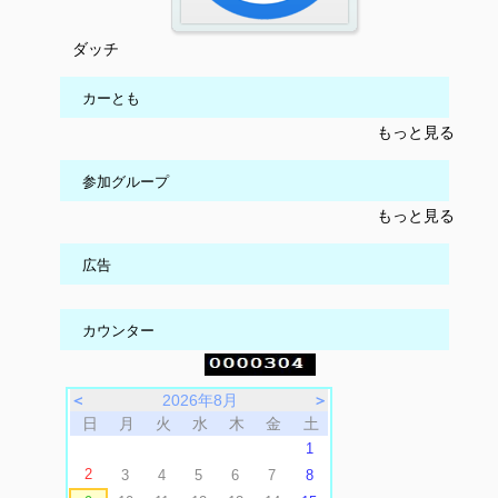
ダッチ
カーとも
もっと見る
参加グループ
もっと見る
広告
カウンター
＜
2026年8月
＞
日
月
火
水
木
金
土
1
2
3
4
5
6
7
8